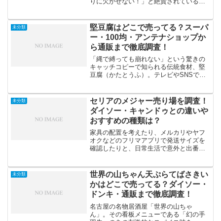
りに欠かせない！」と絶賛されている、
セリアの「エンジェルクレイ」。その驚
くほどの伸びの良さと、乾燥したあとの
ふわふわな質感に魅了される人が続出し
堅豆腐はどこで売ってる？スーパ
未分類
ています。し...
ー・100均・アンテナショップか
ら通販まで徹底調査！
「縄で縛っても崩れない」という驚きの
キャッチコピーで知られる伝統食材、堅
豆腐（かたとうふ）。テレビやSNSで見
かけて「一度は食べてみたい！」と思っ
ても、近所のスーパーの豆腐コーナーで
はなかなかお目にかかれないレアキャラ
セリアのメジャー売り場を調査！
未分類
ですよね。「堅豆腐はど...
ダイソー・キャンドゥとの違いや
おすすめの種類は？
家具の配置を考えたり、メルカリやヤフ
オクなどのフリマアプリで発送サイズを
確認したりと、日常生活で意外と出番が
多いのが「メジャー（巻尺）」です。専
門的な工具店まで行くのは少しハードル
が高いけれど、100円ショップで手に入る
世界の山ちゃん天ぷらてばさきい
未分類
ものなら気軽に購入で...
かはどこで売ってる？ダイソー・
ドンキ・通販まで徹底調査！
名古屋の名物居酒屋「世界の山ちゃ
ん」。その看板メニューである「幻の手