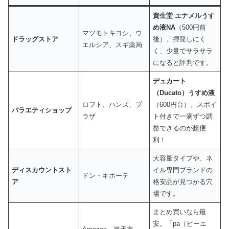
資生堂 エナメルうす
め液NA
（500円前
マツモトキヨシ、ウ
ドラッグストア
後）。揮発しにく
エルシア、スギ薬局
く、少量でサラサラ
になると評判です。
デュカート
（Ducato）うすめ液
ロフト、ハンズ、プ
（600円台）。スポイ
バラエティショップ
ラザ
ト付きで一滴ずつ調
整できるのが超便
利！
大容量タイプや、ネ
ディスカウントスト
イル専門ブランドの
ドン・キホーテ
ア
格安品が見つかる穴
場です。
まとめ買いなら最
安。「pa（ピーエ