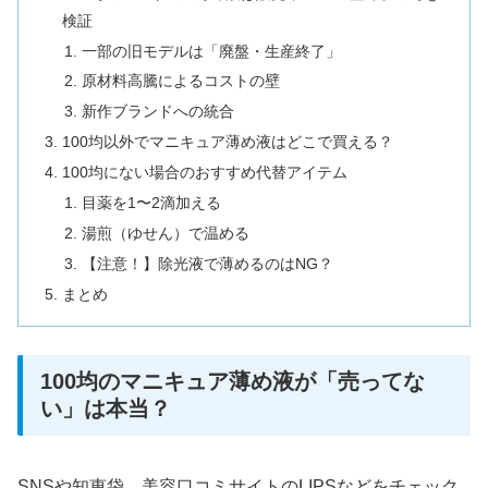
検証
一部の旧モデルは「廃盤・生産終了」
原材料高騰によるコストの壁
新作ブランドへの統合
100均以外でマニキュア薄め液はどこで買える？
100均にない場合のおすすめ代替アイテム
目薬を1〜2滴加える
湯煎（ゆせん）で温める
【注意！】除光液で薄めるのはNG？
まとめ
100均のマニキュア薄め液が「売ってな
い」は本当？
SNSや知恵袋、美容口コミサイトのLIPSなどをチェック