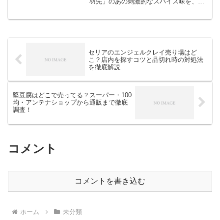
羽先」のあの刺激的なスパイス味を、サ
クサクのいか天で再現したのが『世界の
山ちゃん天ぷらてばさきいか』です。
SNSで「お酒が止まらなくなる神のおつ
まみ」と話題になり、探してい...
セリアのエンジェルクレイ売り場はど
こ？店内を探すコツと品切れ時の対処法
を徹底解説
堅豆腐はどこで売ってる？スーパー・100
均・アンテナショップから通販まで徹底
調査！
コメント
コメントを書き込む
ホーム
未分類